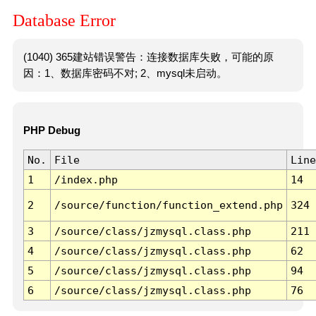
Database Error
(1040) 365建站错误警告：连接数据库失败，可能的原
因：1、数据库密码不对; 2、mysql未启动。
PHP Debug
No.
File
Line
1
/index.php
14
2
/source/function/function_extend.php
324
3
/source/class/jzmysql.class.php
211
4
/source/class/jzmysql.class.php
62
5
/source/class/jzmysql.class.php
94
6
/source/class/jzmysql.class.php
76