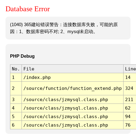
Database Error
(1040) 365建站错误警告：连接数据库失败，可能的原
因：1、数据库密码不对; 2、mysql未启动。
PHP Debug
No.
File
Line
1
/index.php
14
2
/source/function/function_extend.php
324
3
/source/class/jzmysql.class.php
211
4
/source/class/jzmysql.class.php
62
5
/source/class/jzmysql.class.php
94
6
/source/class/jzmysql.class.php
76