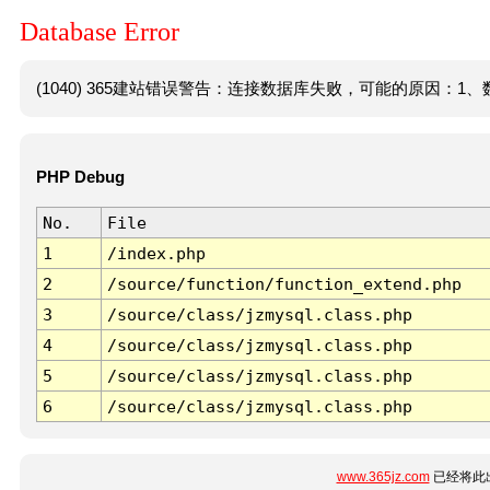
Database Error
(1040) 365建站错误警告：连接数据库失败，可能的原因：1、数
PHP Debug
No.
File
1
/index.php
2
/source/function/function_extend.php
3
/source/class/jzmysql.class.php
4
/source/class/jzmysql.class.php
5
/source/class/jzmysql.class.php
6
/source/class/jzmysql.class.php
www.365jz.com
已经将此