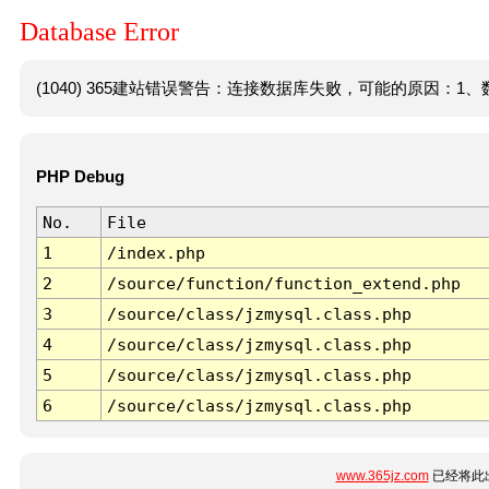
Database Error
(1040) 365建站错误警告：连接数据库失败，可能的原因：1、数
PHP Debug
No.
File
1
/index.php
2
/source/function/function_extend.php
3
/source/class/jzmysql.class.php
4
/source/class/jzmysql.class.php
5
/source/class/jzmysql.class.php
6
/source/class/jzmysql.class.php
www.365jz.com
已经将此