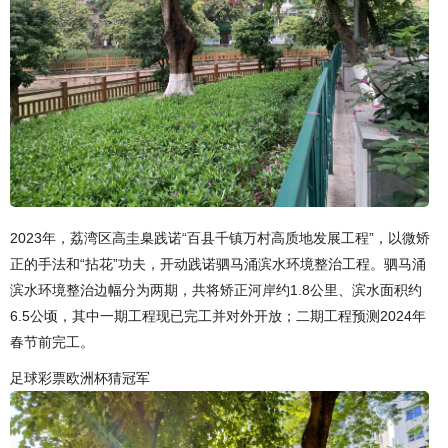
2023年，荔湾区高圭臬践诺“百县千镇万村高质地发展工程”，以微矫
正的手法和“拈花”功夫，开动践诺驷马涌滨水环境整治工程。驷马涌
滨水环境整治边幅分为两期，共将矫正河岸约1.8公里、滨水面积约
6.5公顷，其中一期工程现已完工并对外开放；二期工程预测2024年
春节前完工。
足球彩票欧洲杯猜冠军