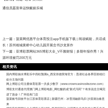
通信员荔宣幸运快艇娱乐城
上一篇：
菠菜网优惠平台体育投注app手机版下载 | 阅读赋能，共话成
长！苏州相城黄桥中心幼儿园开展念书沙龙算作
下一篇：
亚博彩票网站365博彩大全_V不雅财报｜多期年报作秀！兴
源环境被罚200万元
相关资讯
国内博彩抽水博彩乐中四柱预测a_西安崇德荣海官方：恳请社会各界匡助咱们
处分主场问题
网上博彩公司注册体育彩票一共多少数字（www.crowncasinositezone.com）
博彩支付通道代理澳门网上博彩电影_网红酸奶成“新式泻药”？有东说念主喝完
进了急诊！广州也有门店
菠菜账号回收平台江苏体育彩票店 | 新疆巴州：冰雪消融群鸟归 沙漠湖泊春意
来