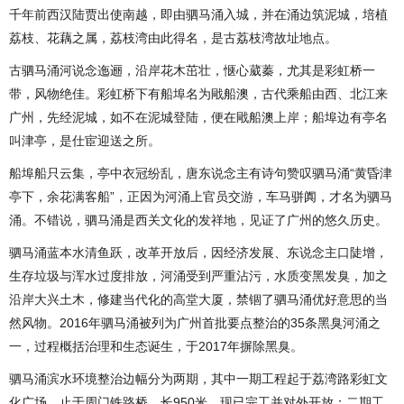
千年前西汉陆贾出使南越，即由驷马涌入城，并在涌边筑泥城，培植
荔枝、花藕之属，荔枝湾由此得名，是古荔枝湾故址地点。
古驷马涌河说念迤逦，沿岸花木茁壮，惬心葳蓁，尤其是彩虹桥一
带，风物绝佳。彩虹桥下有船埠名为戙船澳，古代乘船由西、北江来
广州，先经泥城，如不在泥城登陆，便在戙船澳上岸；船埠边有亭名
叫津亭，是仕宦迎送之所。
船埠船只云集，亭中衣冠纷乱，唐东说念主有诗句赞叹驷马涌“黄昏津
亭下，余花满客船”，正因为河涌上官员交游，车马骈阗，才名为驷马
涌。不错说，驷马涌是西关文化的发祥地，见证了广州的悠久历史。
驷马涌蓝本水清鱼跃，改革开放后，因经济发展、东说念主口陡增，
生存垃圾与浑水过度排放，河涌受到严重沾污，水质变黑发臭，加之
沿岸大兴土木，修建当代化的高堂大厦，禁锢了驷马涌优好意思的当
然风物。2016年驷马涌被列为广州首批要点整治的35条黑臭河涌之
一，过程概括治理和生态诞生，于2017年摒除黑臭。
驷马涌滨水环境整治边幅分为两期，其中一期工程起于荔湾路彩虹文
化广场，止于周门铁路桥，长950米，现已完工并对外开放；二期工