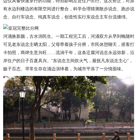
边仅具备快速穿行的功能，特别影响左近住户出行。这次矫正，对原
有水边到楼边的有限空间进行整合，科学合理猜测散步说念、跑步说
念、自行车说念、纯真车说念，创造性实行东说念主车分流缠绵。
河涌换新颜，古水润民生。一期工程完工后，河涌双方从早到晚随时
可见老东说念主晒太阳，父母带着孩子分辨，市民休憩聊天，搭客打
卡拍照，商肆生意兴旺……流淌千年，这条迂腐河说念永远弥新，沿
岸住户的日子百废具兴。“东说念主间炊火气，最抚凡东说念主心”，
贩子百态、寻常生存在涌边演绎着，为城市平添了一分情面味。