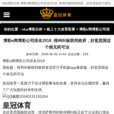
nba博彩分析-博彩e网博彩公司排名2018_得州叫板联邦政府，好意思国这个病无
药可治
你的位置：
nba博彩分析
>
线上十大体育彩票
> 博彩e网博彩公司排
博彩e网博彩公司排名2018_得州叫板联邦政府，好意思国这
名2018_得州叫板联邦政府，好意思国这个病无药可治
个病无药可治
发布日期：2026-06-06 14:44 点击次数：163
博彩e网博彩公司排名2018
原标题：得州叫板联邦政府皇冠官方手机版app最新版，好意思国这
个病无药可治
皇冠体育一直致力于合法博彩事业的发展，坚持合法合规经营，赢得
了广大玩家的好评和支持。
皇冠体育
在好意思国南部边境，得克萨斯州的铁丝网纠纷正处于公论风口浪尖