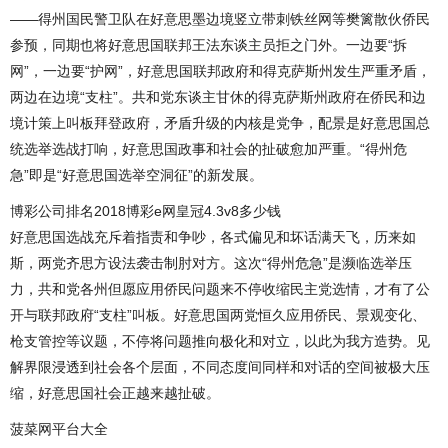
——得州国民警卫队在好意思墨边境竖立带刺铁丝网等樊篱散伙侨民
参预，同期也将好意思国联邦王法东谈主员拒之门外。一边要“拆
网”，一边要“护网”，好意思国联邦政府和得克萨斯州发生严重矛盾，
两边在边境“支柱”。共和党东谈主甘休的得克萨斯州政府在侨民和边
境计策上叫板拜登政府，矛盾升级的内核是党争，配景是好意思国总
统选举选战打响，好意思国政事和社会的扯破愈加严重。“得州危
急”即是“好意思国选举空洞征”的新发展。
博彩公司排名2018博彩e网皇冠4.3v8多少钱
好意思国选战充斥着指责和争吵，各式偏见和坏话满天飞，历来如
斯，两党齐思方设法袭击制肘对方。这次“得州危急”是濒临选举压
力，共和党各州但愿应用侨民问题来不停收缩民主党选情，才有了公
开与联邦政府“支柱”叫板。好意思国两党恒久应用侨民、景观变化、
枪支管控等议题，不停将问题推向极化和对立，以此为我方造势。见
解界限浸透到社会各个层面，不同态度间同样和对话的空间被极大压
缩，好意思国社会正越来越扯破。
菠菜网平台大全