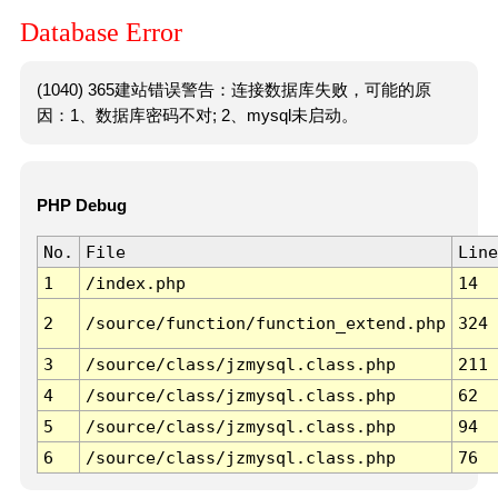
Database Error
(1040) 365建站错误警告：连接数据库失败，可能的原
因：1、数据库密码不对; 2、mysql未启动。
PHP Debug
No.
File
Line
1
/index.php
14
2
/source/function/function_extend.php
324
3
/source/class/jzmysql.class.php
211
4
/source/class/jzmysql.class.php
62
5
/source/class/jzmysql.class.php
94
6
/source/class/jzmysql.class.php
76